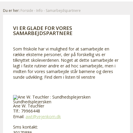
Du er her:
Forside
-
Info
-
Samarbejdspartnere
VI ER GLADE FOR VORES
SAMARBEJDSPARTNERE
Som friskole har vi mulighed for at samarbejde en
række eksterne personer, der på forskellig vis er
tilknyttet skoleverdenen. Noget at dette samarbejde er
lagt i faste rutiner andre er ad hoc samarbejde, men i
midten for vores samarbejde står børnene og deres
sunde udvikling. Find dem i listen til venstre
Sundhedsplejersken
Ane W. Teuchler
Tlf.: 79966448
Email:
awt@vejenkom.dk
Sms kontakt:
30170886