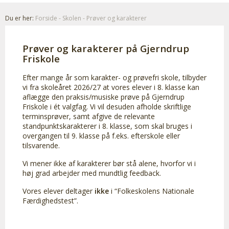
Du er her:
Forside
-
Skolen
-
Prøver og karakterer
Prøver og karakterer på Gjerndrup
Friskole
Efter mange år som karakter- og prøvefri skole, tilbyder
vi fra skoleåret 2026/27 at vores elever i 8. klasse kan
aflægge den praksis/musiske prøve på Gjerndrup
Friskole i ét valgfag. Vi vil desuden afholde skriftlige
terminsprøver, samt afgive de relevante
standpunktskarakterer i 8. klasse, som skal bruges i
overgangen til 9. klasse på f.eks. efterskole eller
tilsvarende.
Vi mener ikke af karakterer bør stå alene, hvorfor vi i
høj grad arbejder med mundtlig feedback.
Vores elever deltager
ikke
i “Folkeskolens Nationale
Færdighedstest”.